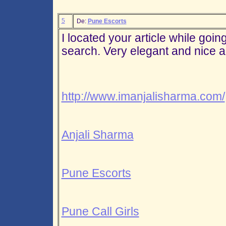
5
De:
Pune Escorts
I located your article while goi
search. Very elegant and nice art
http://www.imanjalisharma.com/
Anjali Sharma
Pune Escorts
Pune Call Girls