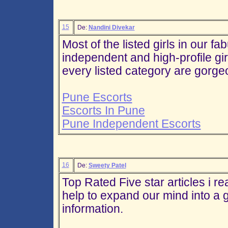
15
De:
Nandini Divekar
Most of the listed girls in our fa
independent and high-profile girl
every listed category are gorge
Pune Escorts
Escorts In Pune
Pune Independent Escorts
16
De:
Sweety Patel
Top Rated Five star articles i rea
help to expand our mind into a 
information.