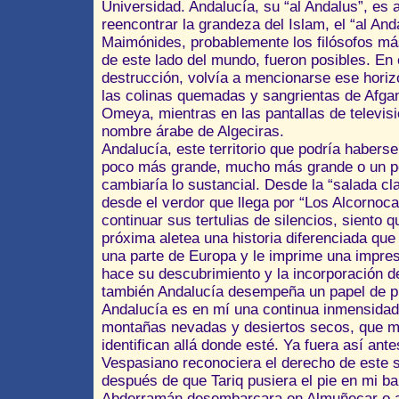
Universidad. Andalucía, su “al Andalus”, es a
reencontrar la grandeza del Islam, el “al An
Maimónides, probablemente los filósofos má
de este lado del mundo, fueron posibles. En 
destrucción, volvía a mencionarse ese horizo
las colinas quemadas y sangrientas de Afgan
Omeya, mientras en las pantallas de televisi
nombre árabe de Algeciras.
Andalucía, este territorio que podría habers
poco más grande, mucho más grande o un po
cambiaría lo sustancial. Desde la “salada clar
desde el verdor que llega por “Los Alcornoca
continuar sus tertulias de silencios, siento q
próxima aletea una historia diferenciada qu
una parte de Europa y le imprime una impres
hace su descubrimiento y la incorporación 
también Andalucía desempeña un papel de p
Andalucía es en mí una continua inmensidad 
montañas nevadas y desiertos secos, que m
identifican allá donde esté. Ya fuera así antes
Vespasiano reconociera el derecho de este s
después de que Tariq pusiera el pie en mi ba
Abderramán desembarcara en Almuñecar o an