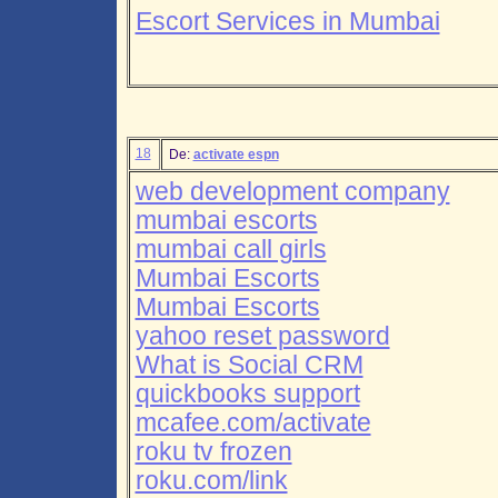
Escort Services in Mumbai
18
De:
activate espn
web development company
mumbai escorts
mumbai call girls
Mumbai Escorts
Mumbai Escorts
yahoo reset password
What is Social CRM
quickbooks support
mcafee.com/activate
roku tv frozen
roku.com/link