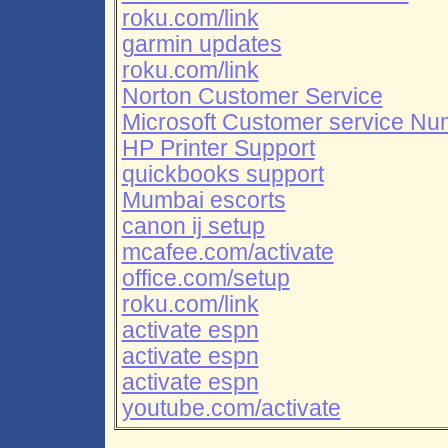
roku.com/link
garmin updates
roku.com/link
Norton Customer Service
Microsoft Customer service Nu
HP Printer Support
quickbooks support
Mumbai escorts
canon ij setup
mcafee.com/activate
office.com/setup
roku.com/link
activate espn
activate espn
activate espn
youtube.com/activate