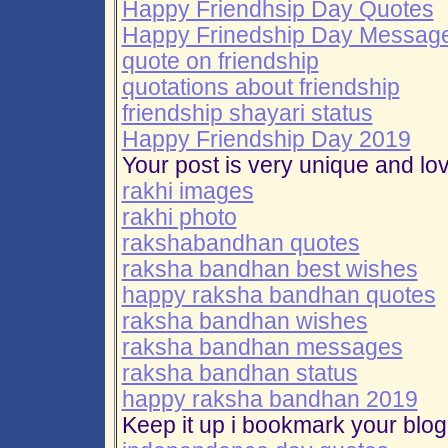
Happy Friendhsip Day Quotes
Happy Frinedship Day Messag
quote on friendship
quotations about friendship
friendship shayari status
Happy Friendship Day 2019
Your post is very unique and lov
rakhi images
rakhi photo
rakshabandhan quotes
raksha bandhan best wishes
happy raksha bandhan quotes
raksha bandhan wishes
raksha bandhan messages
raksha bandhan status
happy raksha bandhan 2019
Keep it up i bookmark your blog