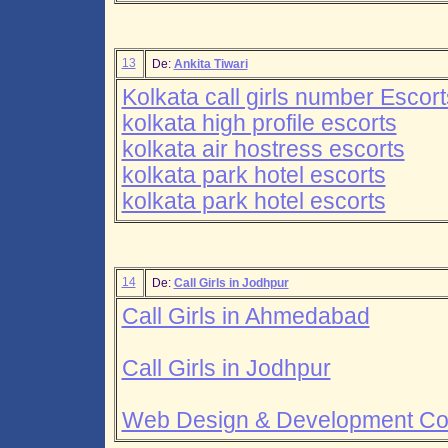
13
De:
Ankita Tiwari
Kolkata call girls number Escort
kolkata high profile escorts
kolkata air hostress escorts
kolkata park hotel escorts
kolkata park hotel escorts
14
De:
Call Girls in Jodhpur
Call Girls in Ahmedabad
Call Girls in Jodhpur
Web Design & Development Co