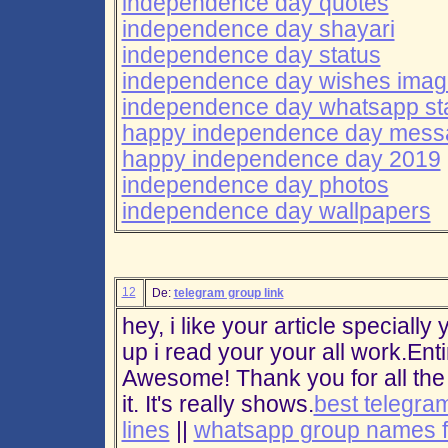
independence day quotes
independence day shayari
independence day status
independence day wishes ima
independence day whatsapp st
happy independence day mess
happy independence day 2019
independence day photos
independence day wallpapers
12
De:
telegram group link
hey, i like your article specially 
up i read your your all work.Enti
Awesome! Thank you for all the 
it. It's really shows.
best telegra
lines
||
whatsapp group names fo