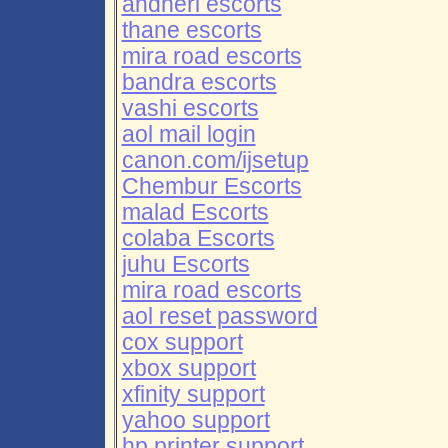
andheri escorts
thane escorts
mira road escorts
bandra escorts
vashi escorts
aol mail login
canon.com/ijsetup
Chembur Escorts
malad Escorts
colaba Escorts
juhu Escorts
mira road escorts
aol reset password
cox support
xbox support
xfinity support
yahoo support
hp printer support