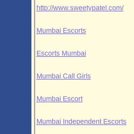
http://www.sweetypatel.com/
Mumbai Escorts
Escorts Mumbai
Mumbai Call Girls
Mumbai Escort
Mumbai Independent Escorts