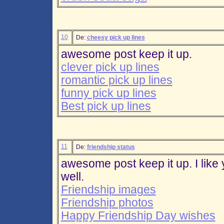
10
De:
cheesy pick up lines
awesome post keep it up.
clever pick up lines
romantic pick up lines
funny pick up lines
Best pick up lines
11
De:
friendship status
awesome post keep it up. I like
well.
Friendship images
Friendship photos
Happy Friendship Day wishes