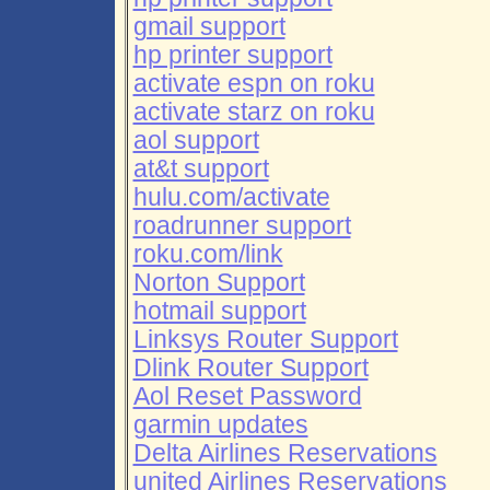
gmail support
hp printer support
activate espn on roku
activate starz on roku
aol support
at&t support
hulu.com/activate
roadrunner support
roku.com/link
Norton Support
hotmail support
Linksys Router Support
Dlink Router Support
Aol Reset Password
garmin updates
Delta Airlines Reservations
united Airlines Reservations