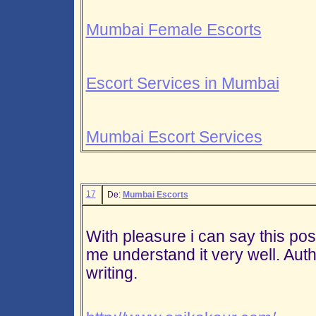
Mumbai Female Escorts
Escort Services in Mumbai
Mumbai Escort Services
17
De:
Mumbai Escorts
With pleasure i can say this po
me understand it very well. Author
writing.