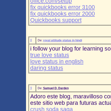
office.com/setup
fix quickbooks error 3100
fix quickbooks error 2000
Quickbooks support
8
De:
royal attitude status in hindi
i follow your blog for learning 
true love status
love status in english
daring status
9
De:
Samuel D. Darden
Adoro este blog, maravilloso co
este sitio web para futuras actu
crush soda saga