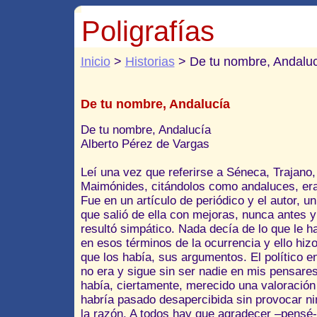
Poligrafías
Inicio
>
Historias
> De tu nombre, Andaluc
De tu nombre, Andalucía
De tu nombre, Andalucía
Alberto Pérez de Vargas
Leí una vez que referirse a Séneca, Trajano,
Maimónides, citándolos como andaluces, er
Fue en un artículo de periódico y el autor, un 
que salió de ella con mejoras, nunca ante
resultó simpático. Nada decía de lo que le h
en esos términos de la ocurrencia y ello hizo
que los había, sus argumentos. El político en
no era y sigue sin ser nadie en mis pensares
había, ciertamente, merecido una valoración 
habría pasado desapercibida sin provocar nin
la razón. A todos hay que agradecer –pensé-