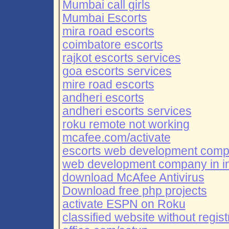
Mumbai call girls
Mumbai Escorts
mira road escorts
coimbatore escorts
rajkot escorts services
goa escorts services
mire road escorts
andheri escorts
andheri escorts services
roku remote not working
mcafee.com/activate
escorts web development com
web development company in i
download McAfee Antivirus
Download free php projects
activate ESPN on Roku
classified website without regist