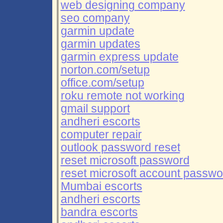
web designing company
seo company
garmin update
garmin updates
garmin express update
norton.com/setup
office.com/setup
roku remote not working
gmail support
andheri escorts
computer repair
outlook password reset
reset microsoft password
reset microsoft account passwo
Mumbai escorts
andheri escorts
bandra escorts