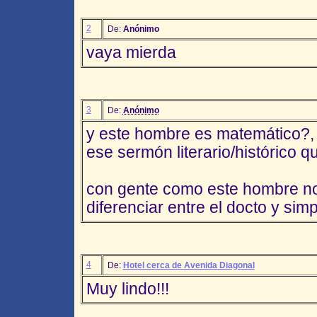
2
De:
Anónimo
vaya mierda
3
De:
Anónimo
y este hombre es matemático?, 
ese sermón literario/histórico qu
con gente como este hombre n
diferenciar entre el docto y sim
4
De:
Hotel cerca de Avenida Diagonal
Muy lindo!!!