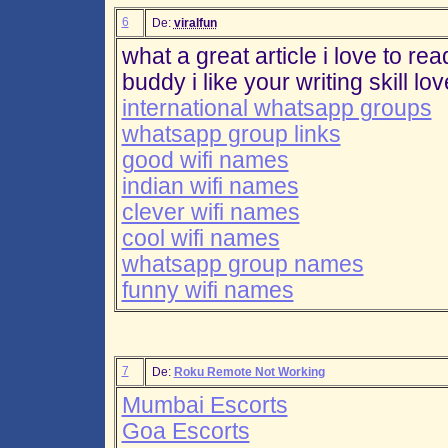
6
De:
viralfun
what a great article i love to re
buddy i like your writing skill love
international whatsapp groups
whatsapp group links
good wifi names
indian wifi names
clever wifi names
cool wifi names
whatsapp group names
funny wifi names
7
De:
Roku Remote Not Working
Mumbai Escorts
Goa Escorts